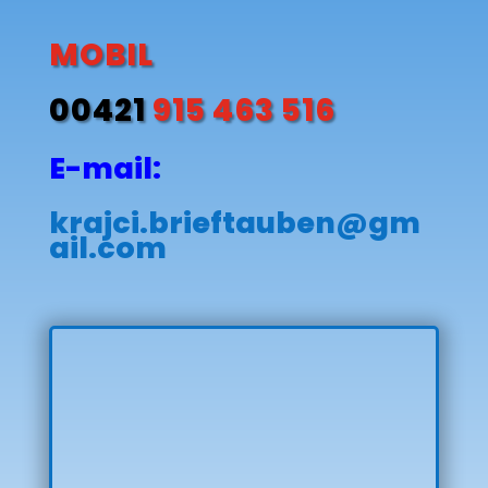
MOBIL
00421
915 463 516
E-mail:
krajci.brieftauben@gm
ail.com