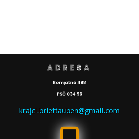
ADRESA
Komjatná 498
PSČ 034 96
krajci.brieftauben@gmail.com