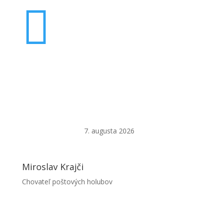

00421 915 463 516
7. augusta 2026
Miroslav Krajči
Chovateľ poštových holubov