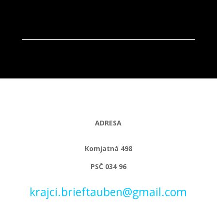
ADRESA
Komjatná 498
PSČ 034 96
krajci.brieftauben@gmail.com