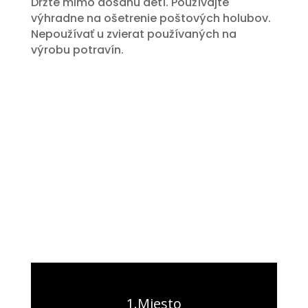
Držte mimo dosahu detí. Používajte
výhradne na ošetrenie poštových holubov.
Nepoužívať u zvierat používaných na
výrobu potravín.
1.Miesto