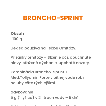
BRONCHO-SPRINT
Obsah
: 100 g
Liek sa používa na liečbu Ornitózy.
Prízanky ornitózy – Slzenie očí, opuchnuté
hlavy, sťažené dýchanie, upchaté nozdry.
Kombinácia Broncho-Sprint +
Med.Tollyamin Forte v pitnej vode robí
holuby ešte rýchlejšími.
dávkovanie
5 g (1 lyžica) v 2 litroch vody – 5 dní