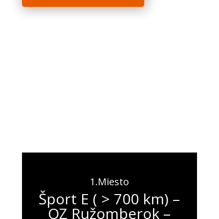
1.Miesto
Šport E ( > 700 km) –
OZ Ružomberok –