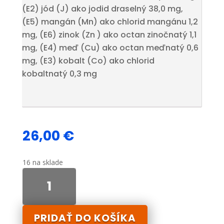
(E2) jód (J) ako jodid draselný 38,0 mg,
(E5) mangán (Mn) ako chlorid mangánu 1,2
mg, (E6) zinok (Zn ) ako octan zinočnatý 1,1
mg, (E4) meď (Cu) ako octan meďnatý 0,6
mg, (E3) kobalt (Co) ako chlorid
kobaltnatý 0,3 mg
26,00
€
16 na sklade
množstvo
Reha
Vital
Elixier
PRIDAŤ DO KOŠÍKA