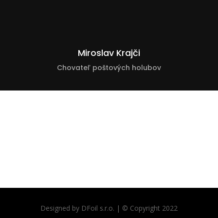
Miroslav Krajči
Chovateľ poštových holubov
Designed by DFoil s.r.o. | © Copyright 2022