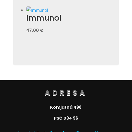
Immunol
47,00
€
ADRESA
Komjatná 498
PSČ 034 96