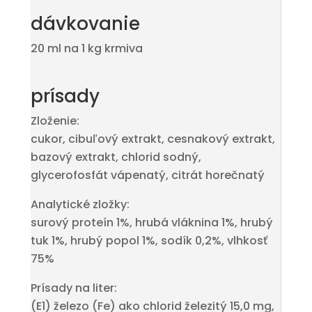
dávkovanie
20 ml na 1 kg krmiva
prísady
Zloženie:
cukor, cibuľový extrakt, cesnakový extrakt,
bazový extrakt, chlorid sodný,
glycerofosfát vápenatý, citrát horečnatý
Analytické zložky:
surový proteín 1%, hrubá vláknina 1%, hrubý
tuk 1%, hrubý popol 1%, sodík 0,2%, vlhkosť
75%
Prísady na liter:
(E1) železo (Fe) ako chlorid železitý 15,0 mg,