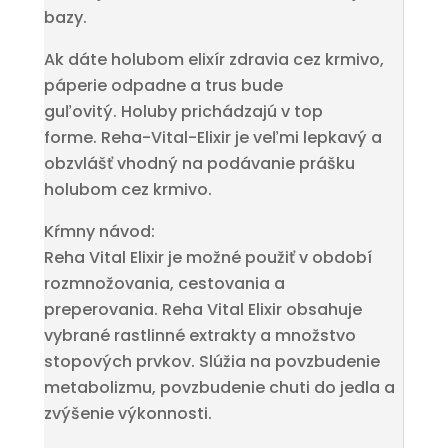
bazy.
Ak dáte holubom elixír zdravia cez krmivo,
páperie odpadne a trus bude
guľovitý. Holuby prichádzajú v top
forme. Reha-Vital-Elixir je veľmi lepkavý a
obzvlášť vhodný na podávanie prášku
holubom cez krmivo.
Kŕmny návod:
Reha Vital Elixir je možné použiť v období
rozmnožovania, cestovania a
preperovania. Reha Vital Elixir obsahuje
vybrané rastlinné extrakty a množstvo
stopových prvkov. Slúžia na povzbudenie
metabolizmu, povzbudenie chuti do jedla a
zvýšenie výkonnosti.