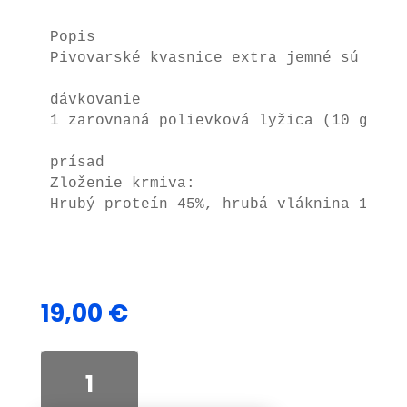
Popis

Pivovarské kvasnice extra jemné sú čist
dávkovanie

1 zarovnaná polievková lyžica (10 g) na
prísad

Zloženie krmiva:

Hrubý proteín 45%, hrubá vláknina 1%
19,00
€
množstvo
Pivovarské
kvasnice