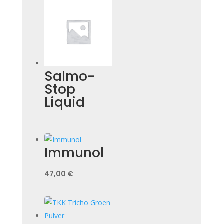
Salmo-
Stop
Liquid
Immunol
47,00
€